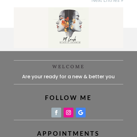
Next Entries »
WELCOME
Are your ready for a new & better you
FOLLOW ME
APPOINTMENTS