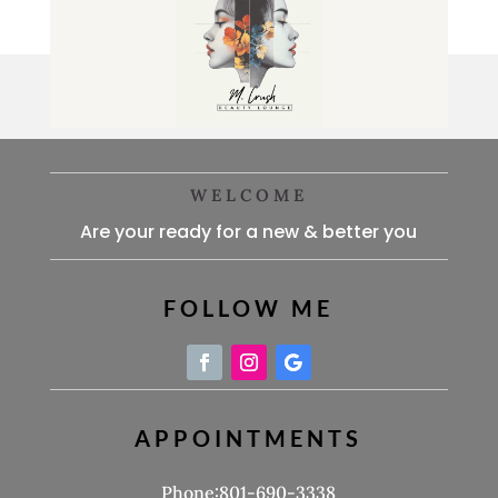
WELCOME
Are your ready for a new & better you
FOLLOW ME
APPOINTMENTS
Phone:801-690-3338