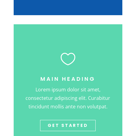

MAIN HEADING
Lorem ipsum dolor sit amet,
consectetur adipiscing elit. Curabitur
tincidunt mollis ante non volutpat.
GET STARTED